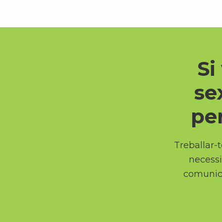
Si
se
per
Treballar-t
necessi
comunica