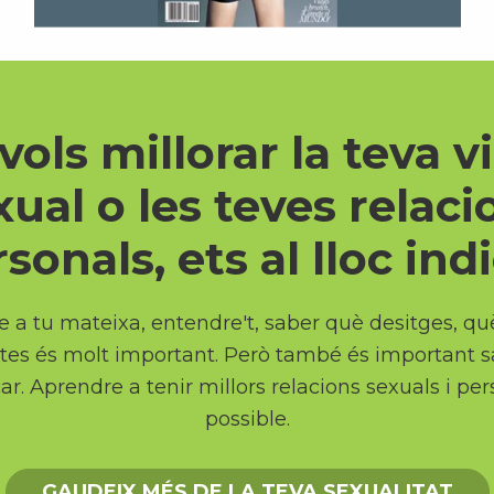
 vols millorar la teva v
xual o les teves relaci
sonals, ets al lloc ind
e a tu mateixa, entendre't, saber què desitges, qu
tes és molt important. Però també és important 
r. Aprendre a tenir millors relacions sexuals i per
possible.
GAUDEIX MÉS DE LA TEVA SEXUALITAT