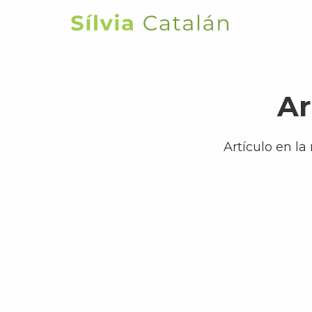
Saltar
al
Silvia
contenido
Catalán
principal
Ar
Artículo en la