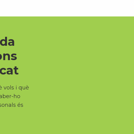
ida
ons
icat
è vols i què
saber-ho
sonals és