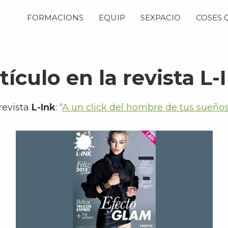
FORMACIONS
EQUIP
SEXPACIO
COSES 
tículo en la revista L-
 revista
L-Ink
: “
A un click del hombre de tus sueño