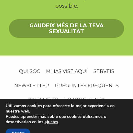
possible.
GAUDEIX MÉS DE LA TEVA
SEXUALITAT
QUI SÓC
M’HAS VIST AQUÍ
SERVEIS
NEWSLETTER
PREGUNTES FREQÜENTS
CONTACTAR
EN CASTELLANO
Utilizamos cookies para ofrecerte la mejor experiencia en
silviacatalan.com © 2026 · |
Avís legal
·
Política privacitat
nuestra web.
Puedes aprender más sobre qué cookies utilizamos o
·
Política de cookies
·
Condicions de contractació
desactivarlas en los
ajustes
.